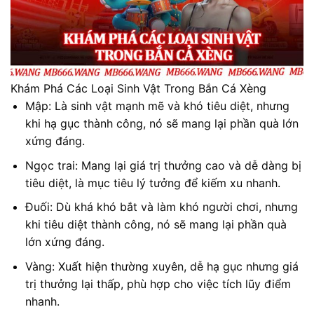
Khám Phá Các Loại Sinh Vật Trong Bắn Cá Xèng
Mập: Là sinh vật mạnh mẽ và khó tiêu diệt, nhưng
khi hạ gục thành công, nó sẽ mang lại phần quà lớn
xứng đáng.
Ngọc trai: Mang lại giá trị thưởng cao và dễ dàng bị
tiêu diệt, là mục tiêu lý tưởng để kiếm xu nhanh.
Đuối: Dù khá khó bắt và làm khó người chơi, nhưng
khi tiêu diệt thành công, nó sẽ mang lại phần quà
lớn xứng đáng.
Vàng: Xuất hiện thường xuyên, dễ hạ gục nhưng giá
trị thưởng lại thấp, phù hợp cho việc tích lũy điểm
nhanh.