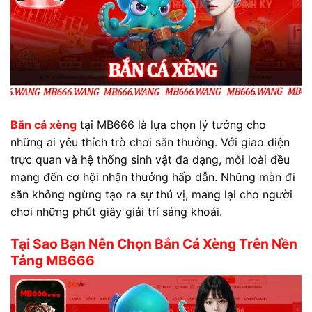
Bắn cá xèng
tại MB666 là lựa chọn lý tưởng cho
những ai yêu thích trò chơi săn thưởng. Với giao diện
trực quan và hệ thống sinh vật đa dạng, mỗi loài đều
mang đến cơ hội nhận thưởng hấp dẫn. Những màn đi
săn không ngừng tạo ra sự thú vị, mang lại cho người
chơi những phút giây giải trí sảng khoái.
Tại Sao Bạn Nên Chọn Bắn Cá Xèng Trên Nền
Tảng MB666