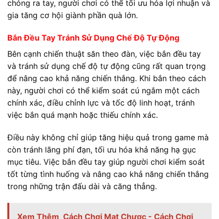
chóng ra tay, người chơi có thể tối ưu hóa lợi nhuận và
gia tăng cơ hội giành phần quà lớn.
Bắn Đều Tay Tránh Sử Dụng Chế Độ Tự Động
Bên cạnh chiến thuật săn theo đàn, việc bắn đều tay
và tránh sử dụng chế độ tự động cũng rất quan trọng
để nâng cao khả năng chiến thắng. Khi bắn theo cách
này, người chơi có thể kiểm soát cú ngắm một cách
chính xác, điều chỉnh lực và tốc độ linh hoạt, tránh
việc bắn quá mạnh hoặc thiếu chính xác.
Điều này không chỉ giúp tăng hiệu quả trong game mà
còn tránh lãng phí đạn, tối ưu hóa khả năng hạ gục
mục tiêu. Việc bắn đều tay giúp người chơi kiểm soát
tốt từng tình huống và nâng cao khả năng chiến thắng
trong những trận đấu dài và căng thẳng.
Xem Thêm
Cách Chơi Mạt Chược - Cách Chơi