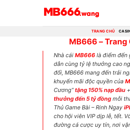
Skip
to
content
TRANG CHỦ
CASI
MB666 – Trang 
Nhà cái
MB666
là điểm đến g
dẫn cùng tỷ lệ thưởng cao ng
đối, MB666 mang đến trải ngh
khuyến mãi độc quyền của
M
Cương”
tặng 150% nạp đầu
+
thưởng đến 5 tỷ đồng
mỗi th
Thủ Game Bài – Rinh Ngay
iP
cho hội viên VIP dịp lễ, tết. 
đường cá cược uy tín, nơi v