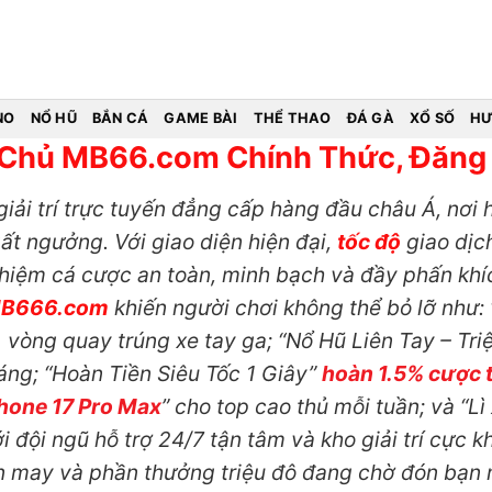
NO
NỔ HŨ
BẮN CÁ
GAME BÀI
THỂ THAO
ĐÁ GÀ
XỔ SỐ
HƯ
Chủ MB66.com Chính Thức, Đăng
iải trí trực tuyến đẳng cấp hàng đầu châu Á, nơi h
ất ngưởng. Với giao diện hiện đại,
tốc độ
giao dịc
iệm cá cược an toàn, minh bạch và đầy phấn khích
B666.com
khiến người chơi không thể bỏ lỡ như
 vòng quay trúng xe tay ga; “Nổ Hũ Liên Tay – Triệ
áng; “Hoàn Tiền Siêu Tốc 1 Giây”
hoàn 1.5% cược t
hone 17 Pro Max
” cho top cao thủ mỗi tuần; và “L
Với đội ngũ hỗ trợ 24/7 tận tâm và kho giải trí cực
ận may và phần thưởng triệu đô đang chờ đón bạn 