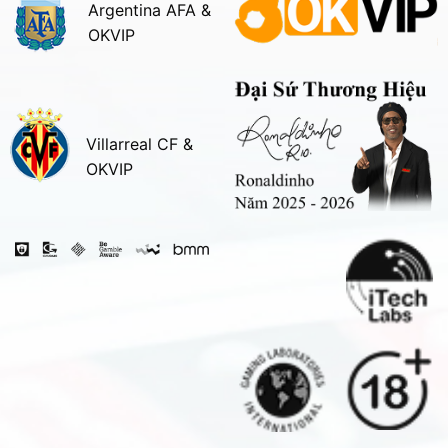
Argentina AFA &
OKVIP
Villarreal CF &
OKVIP