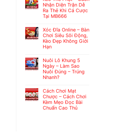
Nhận Diện Trận Dễ
Ra Thẻ Khi Cá Cược
Tại MB666
Xóc Đĩa Online – Bàn
Chơi Siêu Sôi Động,
Kèo Đẹp Không Giới
Hạn
Nuôi Lô Khung 5
Ngày – Làm Sao
Nuôi Đúng – Trúng
Nhanh?
Cách Chơi Mạt
Chược – Cách Chơi
Kèm Mẹo Đọc Bài
Chuẩn Cao Thủ