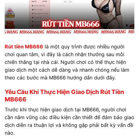
Rút tiền MB666
là một quy trình được nhiều người
chơi quan tâm, vì đây là cách nhận thưởng sau mỗi
chiến thắng tại nhà cái. Người chơi có thể thực hiện
giao dịch một cách dễ dàng và nhanh chóng nếu làm
theo các bước mà MB666 hướng dẫn dưới đây.
Yêu Cầu Khi Thực Hiện Giao Dịch Rút Tiền
MB666
Trước khi thực hiện giao dịch tại MB666, người chơi
cần nắm vững các điều kiện cần thiết để đảm bảo giao
dịch diễn ra thuận lợi và không gặp phải bất kỳ vấn đề
nào.