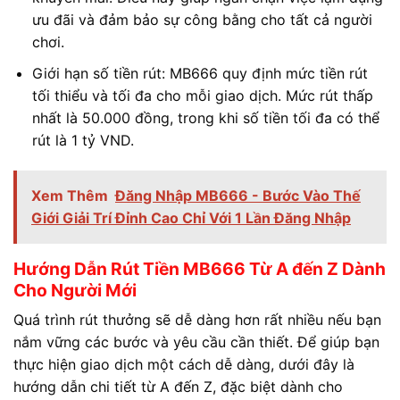
ưu đãi và đảm bảo sự công bằng cho tất cả người
chơi.
Giới hạn số tiền rút: MB666 quy định mức tiền rút
tối thiểu và tối đa cho mỗi giao dịch. Mức rút thấp
nhất là 50.000 đồng, trong khi số tiền tối đa có thể
rút là 1 tỷ VND.
Xem Thêm
Đăng Nhập MB666 - Bước Vào Thế
Giới Giải Trí Đỉnh Cao Chỉ Với 1 Lần Đăng Nhập
Hướng Dẫn Rút Tiền MB666 Từ A đến Z Dành
Cho Người Mới
Quá trình rút thưởng sẽ dễ dàng hơn rất nhiều nếu bạn
nắm vững các bước và yêu cầu cần thiết. Để giúp bạn
thực hiện giao dịch một cách dễ dàng, dưới đây là
hướng dẫn chi tiết từ A đến Z, đặc biệt dành cho