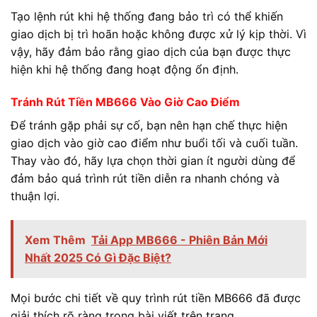
Tạo lệnh rút khi hệ thống đang bảo trì có thể khiến
giao dịch bị trì hoãn hoặc không được xử lý kịp thời. Vì
vậy, hãy đảm bảo rằng giao dịch của bạn được thực
hiện khi hệ thống đang hoạt động ổn định.
Tránh Rút Tiền MB666 Vào Giờ Cao Điểm
Để tránh gặp phải sự cố, bạn nên hạn chế thực hiện
giao dịch vào giờ cao điểm như buổi tối và cuối tuần.
Thay vào đó, hãy lựa chọn thời gian ít người dùng để
đảm bảo quá trình rút tiền diễn ra nhanh chóng và
thuận lợi.
Xem Thêm
Tải App MB666 - Phiên Bản Mới
Nhất 2025 Có Gì Đặc Biệt?
Mọi bước chi tiết về quy trình rút tiền MB666 đã được
giải thích rõ ràng trong bài viết trên trang