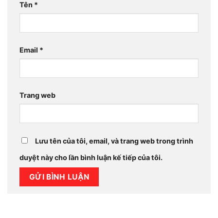
Tên
*
Email
*
Trang web
Lưu tên của tôi, email, và trang web trong trình
duyệt này cho lần bình luận kế tiếp của tôi.