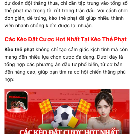
dự đoán đội thắng thua, chỉ cần tập trung vào tổng số
thẻ phạt mà trọng tài rút trong trận đấu. Với cách chơi
đơn giản, dễ trúng, kèo thẻ phạt đã giúp nhiều thành
viên nhanh chóng kiếm được lợi nhuận.
Các Kèo Đặt Cược Hot Nhất Tại Kèo Thẻ Phạt
Kèo thẻ phạt
không chỉ tạo cảm giác kịch tính mà còn
mang đến nhiều lựa chọn cược đa dạng. Dưới đây là
tổng hợp các phương án đầu tư phổ biến, từ cơ bản
đến nâng cao, giúp bạn tìm ra cơ hội chiến thắng phù
hợp: