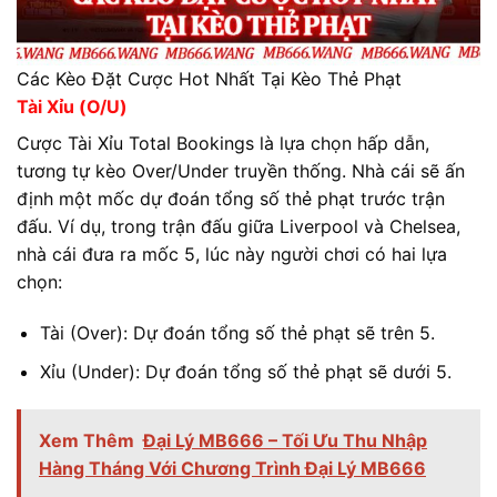
Các Kèo Đặt Cược Hot Nhất Tại Kèo Thẻ Phạt
Tài Xỉu (O/U)
Cược Tài Xỉu Total Bookings là lựa chọn hấp dẫn,
tương tự kèo Over/Under truyền thống. Nhà cái sẽ ấn
định một mốc dự đoán tổng số thẻ phạt trước trận
đấu. Ví dụ, trong trận đấu giữa Liverpool và Chelsea,
nhà cái đưa ra mốc 5, lúc này người chơi có hai lựa
chọn:
Tài (Over): Dự đoán tổng số thẻ phạt sẽ trên 5.
Xỉu (Under): Dự đoán tổng số thẻ phạt sẽ dưới 5.
Xem Thêm
Đại Lý MB666 – Tối Ưu Thu Nhập
Hàng Tháng Với Chương Trình Đại Lý MB666