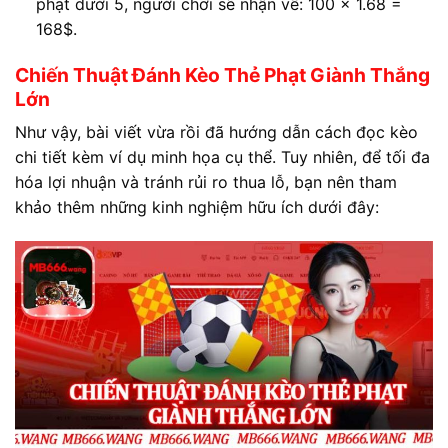
phạt dưới 5, người chơi sẽ nhận về: 100 × 1.68 =
168$.
Chiến Thuật Đánh Kèo Thẻ Phạt Giành Thắng
Lớn
Như vậy, bài viết vừa rồi đã hướng dẫn cách đọc kèo
chi tiết kèm ví dụ minh họa cụ thể. Tuy nhiên, để tối đa
hóa lợi nhuận và tránh rủi ro thua lỗ, bạn nên tham
khảo thêm những kinh nghiệm hữu ích dưới đây: