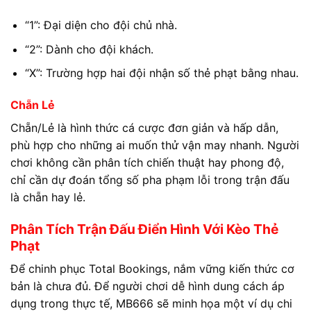
“1”: Đại diện cho đội chủ nhà.
“2”: Dành cho đội khách.
“X”: Trường hợp hai đội nhận số thẻ phạt bằng nhau.
Chẵn Lẻ
Chẵn/Lẻ là hình thức cá cược đơn giản và hấp dẫn,
phù hợp cho những ai muốn thử vận may nhanh. Người
chơi không cần phân tích chiến thuật hay phong độ,
chỉ cần dự đoán tổng số pha phạm lỗi trong trận đấu
là chẵn hay lẻ.
Phân Tích Trận Đấu Điển Hình Với Kèo Thẻ
Phạt
Để chinh phục Total Bookings, nắm vững kiến thức cơ
bản là chưa đủ. Để người chơi dễ hình dung cách áp
dụng trong thực tế, MB666 sẽ minh họa một ví dụ chi