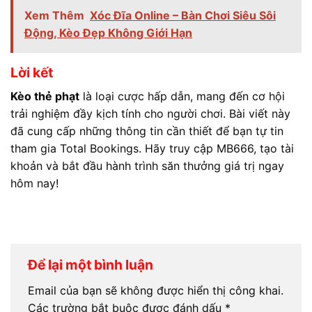
Xem Thêm
Xóc Đĩa Online – Bàn Chơi Siêu Sôi
Động, Kèo Đẹp Không Giới Hạn
Lời kết
Kèo thẻ phạt
là loại cược hấp dẫn, mang đến cơ hội
trải nghiệm đầy kịch tính cho người chơi. Bài viết này
đã cung cấp những thông tin cần thiết để bạn tự tin
tham gia Total Bookings. Hãy truy cập MB666, tạo tài
khoản và bắt đầu hành trình săn thưởng giá trị ngay
hôm nay!
Để lại một bình luận
Email của bạn sẽ không được hiển thị công khai.
Các trường bắt buộc được đánh dấu
*